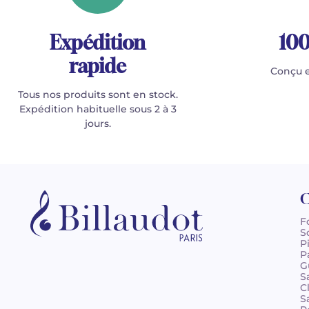
Expédition
100
rapide
Conçu e
Tous nos produits sont en stock.
Expédition habituelle sous 2 à 3
jours.
C
F
S
P
P
G
S
C
S