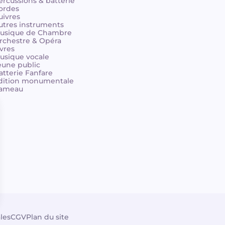
ercussions & batterie
ordes
uivres
utres instruments
usique de Chambre
rchestre & Opéra
ivres
usique vocale
eune public
atterie Fanfare
dition monumentale
ameau
les
CGV
Plan du site