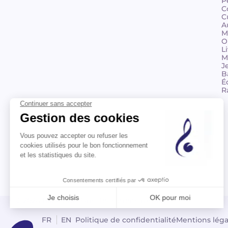
P
C
C
A
M
O
L
M
J
B
É
R
© 2026 Billaudot Paris. Tous droits réservés
FR
EN
Politique de confidentialité
Mentions léga