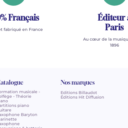
% Français
Éditeur 
Paris
t fabriqué en France
Au cœur de la musiqu
1896
atalogue
Nos marques
ormation musicale -
Editions Billaudot
olfège - Théorie
Éditions Hit Diffusion
iano
artitions piano
uitare
axophone Baryton
larinette
axophone