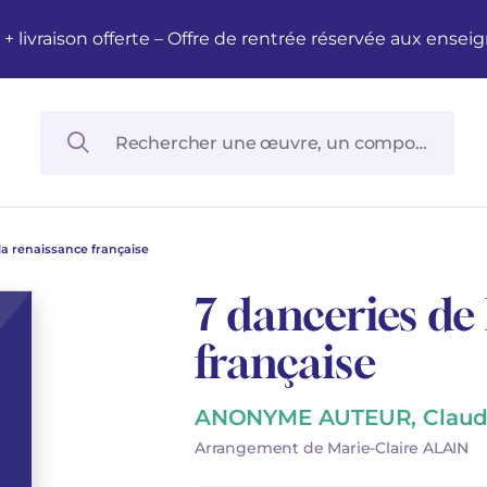
M + livraison offerte – Offre de rentrée réservée aux en
la renaissance française
7 danceries de
française
ANONYME AUTEUR, Claud
Arrangement de Marie-Claire ALAIN