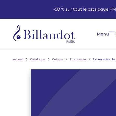
Aller au contenu
Aller à la navigation principale
-50 % sur tout le catalogue F
Menu
Accueil
Catalogue
Cuivres
Trompette
7 danceries de 