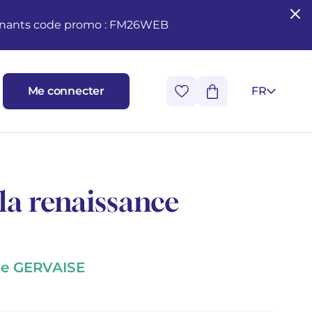
seignants code promo : FM26WEB
Me connecter
FR
 la renaissance
e GERVAISE