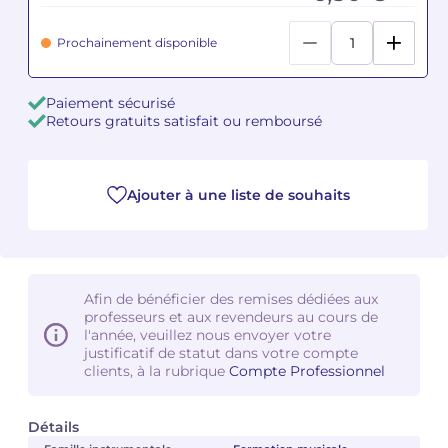
Camille PÉPIN
Camille PÉPIN
Prochainement disponible
Voir tous les articles
Jean-Baptiste ROBIN
Jean-Baptiste ROBIN
Paiement sécurisé
Retours gratuits satisfait ou remboursé
Oscar STRASNOY
Oscar STRASNOY
Germaine TAILLEFERRE
Germaine TAILLEFERRE
Ajouter à une liste de souhaits
Dimitri TCHESNOKOV
Dimitri TCHESNOKOV
Fabien TOUCHARD
Fabien TOUCHARD
Afin de bénéficier des remises dédiées aux
Jean-François VERDIER
Jean-François VERDIER
professeurs et aux revendeurs au cours de
l'année, veuillez nous envoyer votre
justificatif de statut dans votre compte
Fabien WAKSMAN
Fabien WAKSMAN
clients, à la rubrique
Compte Professionnel
Pierre WISSMER
Pierre WISSMER
Détails
Pascal ZAVARO
Pascal ZAVARO