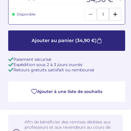
Camille PÉPIN
Camille PÉPIN
Voir tous les articles
Disponible
Jean-Baptiste ROBIN
Jean-Baptiste ROBIN
Oscar STRASNOY
Oscar STRASNOY
Ajouter au panier
(34,90 €)
Germaine TAILLEFERRE
Germaine TAILLEFERRE
Paiement sécurisé
Expédition sous 2 à 3 jours ouvrés
Dimitri TCHESNOKOV
Dimitri TCHESNOKOV
Retours gratuits satisfait ou remboursé
Fabien TOUCHARD
Fabien TOUCHARD
Jean-François VERDIER
Jean-François VERDIER
Ajouter à une liste de souhaits
Fabien WAKSMAN
Fabien WAKSMAN
Pierre WISSMER
Pierre WISSMER
Afin de bénéficier des remises dédiées aux
professeurs et aux revendeurs au cours de
Pascal ZAVARO
Pascal ZAVARO