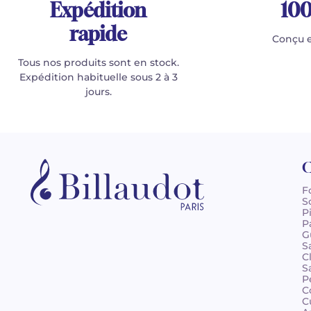
Expédition
100
rapide
Conçu e
Tous nos produits sont en stock.
Expédition habituelle sous 2 à 3
jours.
C
F
S
P
P
G
S
C
S
P
C
C