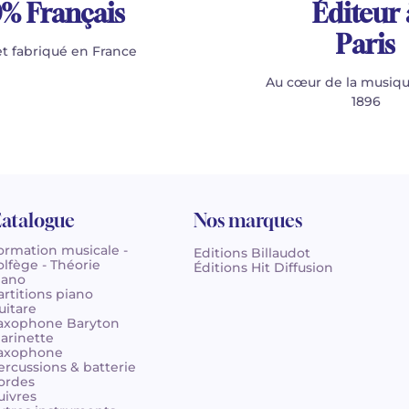
% Français
Éditeur 
Paris
t fabriqué en France
Au cœur de la musiqu
1896
atalogue
Nos marques
ormation musicale -
Editions Billaudot
olfège - Théorie
Éditions Hit Diffusion
iano
artitions piano
uitare
axophone Baryton
larinette
axophone
ercussions & batterie
ordes
uivres