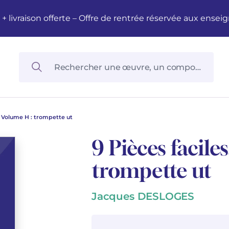
M + livraison offerte – Offre de rentrée réservée aux en
s. Volume H : trompette ut
9 Pièces facile
trompette ut
Jacques DESLOGES