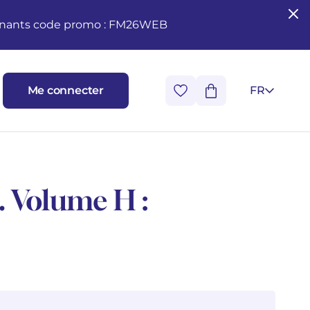
seignants code promo : FM26WEB
Me connecter
FR
s. Volume H :