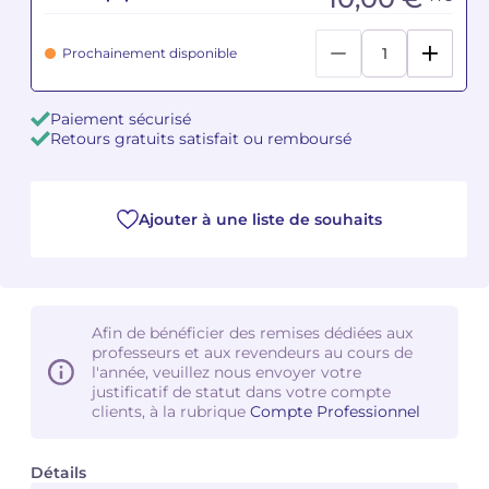
Camille PÉPIN
Camille PÉPIN
Voir tous les articles
Prochainement disponible
Jean-Baptiste ROBIN
Jean-Baptiste ROBIN
Paiement sécurisé
Retours gratuits satisfait ou remboursé
Oscar STRASNOY
Oscar STRASNOY
Germaine TAILLEFERRE
Germaine TAILLEFERRE
Ajouter à une liste de souhaits
Dimitri TCHESNOKOV
Dimitri TCHESNOKOV
Fabien TOUCHARD
Fabien TOUCHARD
Afin de bénéficier des remises dédiées aux
Jean-François VERDIER
Jean-François VERDIER
professeurs et aux revendeurs au cours de
l'année, veuillez nous envoyer votre
Fabien WAKSMAN
Fabien WAKSMAN
justificatif de statut dans votre compte
clients, à la rubrique
Compte Professionnel
Pierre WISSMER
Pierre WISSMER
Détails
Pascal ZAVARO
Pascal ZAVARO