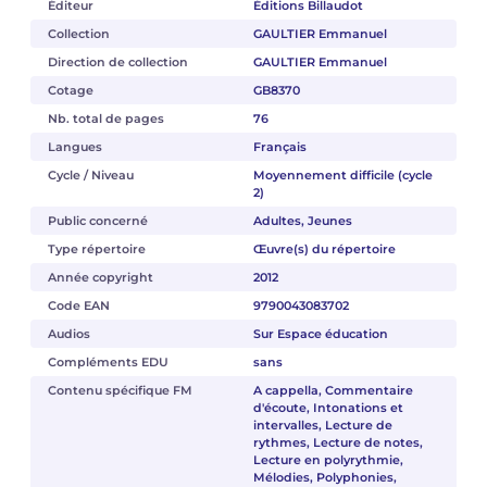
Éditeur
Éditions Billaudot
Collection
GAULTIER Emmanuel
Direction de collection
GAULTIER Emmanuel
Cotage
GB8370
Nb. total de pages
76
Langues
Français
Cycle / Niveau
Moyennement difficile (cycle
2)
Public concerné
Adultes, Jeunes
Type répertoire
Œuvre(s) du répertoire
Année copyright
2012
Code EAN
9790043083702
Audios
Sur Espace éducation
Compléments EDU
sans
Contenu spécifique FM
A cappella, Commentaire
d'écoute, Intonations et
intervalles, Lecture de
rythmes, Lecture de notes,
Lecture en polyrythmie,
Mélodies, Polyphonies,