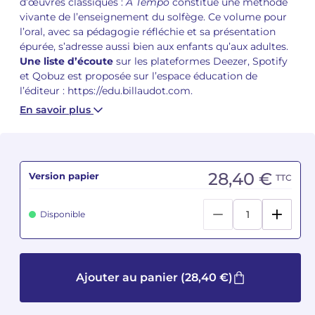
d’œuvres classiques :
A Tempo
constitue une méthode
vivante de l’enseignement du solfège. Ce volume pour
Camille PÉPIN
Camille PÉPIN
l’oral, avec sa pédagogie réfléchie et sa présentation
Voir tous les articles
épurée, s’adresse aussi bien aux enfants qu’aux adultes.
Une liste d’écoute
sur les plateformes Deezer, Spotify
Jean-Baptiste ROBIN
Jean-Baptiste ROBIN
et Qobuz est proposée sur l’espace éducation de
l’éditeur : https://edu.billaudot.com.
Oscar STRASNOY
Oscar STRASNOY
En savoir plus
Germaine TAILLEFERRE
Germaine TAILLEFERRE
Dimitri TCHESNOKOV
Dimitri TCHESNOKOV
28,40 €
Version papier
TTC
Fabien TOUCHARD
Fabien TOUCHARD
Disponible
Jean-François VERDIER
Jean-François VERDIER
Fabien WAKSMAN
Fabien WAKSMAN
Ajouter au panier
(28,40 €)
Pierre WISSMER
Pierre WISSMER
Pascal ZAVARO
Pascal ZAVARO