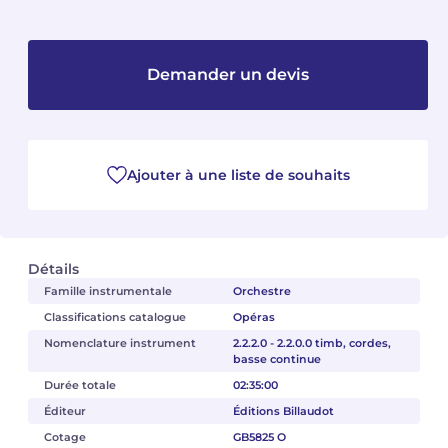
Camille PÉPIN
Camille PÉPIN
Voir tous les articles
Demander un devis
Jean-Baptiste ROBIN
Jean-Baptiste ROBIN
Oscar STRASNOY
Oscar STRASNOY
Ajouter à une liste de souhaits
Germaine TAILLEFERRE
Germaine TAILLEFERRE
Dimitri TCHESNOKOV
Dimitri TCHESNOKOV
Fabien TOUCHARD
Fabien TOUCHARD
Détails
Famille instrumentale
Orchestre
Jean-François VERDIER
Jean-François VERDIER
Classifications catalogue
Opéras
Nomenclature instrument
2.2.2.0 - 2.2.0.0 timb, cordes,
Fabien WAKSMAN
Fabien WAKSMAN
basse continue
Durée totale
02:35:00
Pierre WISSMER
Pierre WISSMER
Éditeur
Éditions Billaudot
Cotage
GB5825 O
Pascal ZAVARO
Pascal ZAVARO