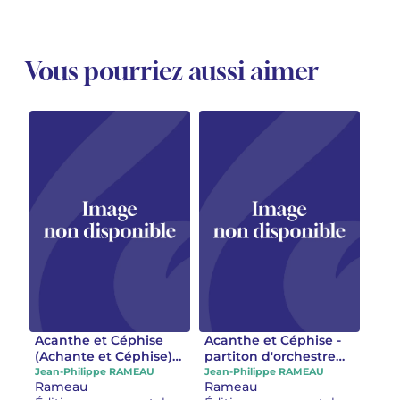
Vous pourriez aussi aimer
Acanthe et Céphise
Acanthe et Céphise -
(Achante et Céphise)
partiton d'orchestre
Partition d'orchestre
numerotée (Achante
Jean-Philippe RAMEAU
Jean-Philippe RAMEAU
Rameau
Rameau
et Céphise)