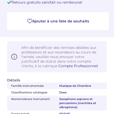
Retours gratuits satisfait ou remboursé
Camille PÉPIN
Camille PÉPIN
Voir tous les articles
Ajouter à une liste de souhaits
Jean-Baptiste ROBIN
Jean-Baptiste ROBIN
Oscar STRASNOY
Oscar STRASNOY
Germaine TAILLEFERRE
Germaine TAILLEFERRE
Afin de bénéficier des remises dédiées aux
professeurs et aux revendeurs au cours de
Dimitri TCHESNOKOV
Dimitri TCHESNOKOV
l'année, veuillez nous envoyer votre
justificatif de statut dans votre compte
clients, à la rubrique
Compte Professionnel
Fabien TOUCHARD
Fabien TOUCHARD
Jean-François VERDIER
Jean-François VERDIER
Détails
Famille instrumentale
Musique de Chambre
Fabien WAKSMAN
Fabien WAKSMAN
Classifications catalogue
Duos
Nomenclature instrument
Saxophone soprano et
Pierre WISSMER
Pierre WISSMER
percussions (marimba et
vibraphone)
Pascal ZAVARO
Pascal ZAVARO
Durée totale
00:11:00