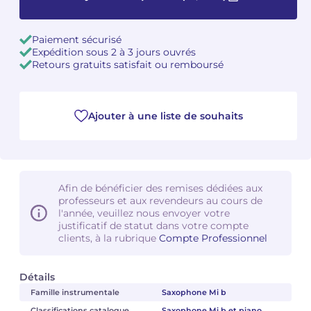
Camille PÉPIN
Camille PÉPIN
Voir tous les articles
Paiement sécurisé
Expédition sous 2 à 3 jours ouvrés
Jean-Baptiste ROBIN
Jean-Baptiste ROBIN
Retours gratuits satisfait ou remboursé
Oscar STRASNOY
Oscar STRASNOY
Ajouter à une liste de souhaits
Germaine TAILLEFERRE
Germaine TAILLEFERRE
Dimitri TCHESNOKOV
Dimitri TCHESNOKOV
Fabien TOUCHARD
Fabien TOUCHARD
Afin de bénéficier des remises dédiées aux
professeurs et aux revendeurs au cours de
l'année, veuillez nous envoyer votre
Jean-François VERDIER
Jean-François VERDIER
justificatif de statut dans votre compte
clients, à la rubrique
Compte Professionnel
Fabien WAKSMAN
Fabien WAKSMAN
Détails
Pierre WISSMER
Pierre WISSMER
Famille instrumentale
Saxophone Mi b
Pascal ZAVARO
Pascal ZAVARO
Classifications catalogue
Saxophone Mi b et piano