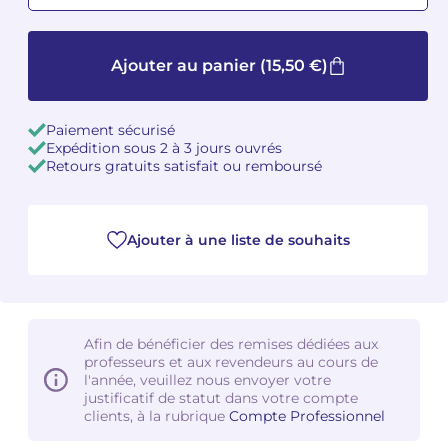
Camille PÉPIN
Camille PÉPIN
Voir tous les articles
Ajouter au panier
(15,50 €)
Jean-Baptiste ROBIN
Jean-Baptiste ROBIN
Paiement sécurisé
Oscar STRASNOY
Oscar STRASNOY
Expédition sous 2 à 3 jours ouvrés
Retours gratuits satisfait ou remboursé
Germaine TAILLEFERRE
Germaine TAILLEFERRE
Dimitri TCHESNOKOV
Dimitri TCHESNOKOV
Ajouter à une liste de souhaits
Fabien TOUCHARD
Fabien TOUCHARD
Jean-François VERDIER
Jean-François VERDIER
Afin de bénéficier des remises dédiées aux
Fabien WAKSMAN
Fabien WAKSMAN
professeurs et aux revendeurs au cours de
l'année, veuillez nous envoyer votre
justificatif de statut dans votre compte
Pierre WISSMER
Pierre WISSMER
clients, à la rubrique
Compte Professionnel
Pascal ZAVARO
Pascal ZAVARO