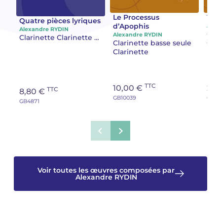
Le Processus
Trav
Camille PÉPIN
Camille PÉPIN
Quatre pièces lyriques
Voir tous les articles
d’Apophis
Alex
Alexandre RYDIN
Clar
Alexandre RYDIN
Clarinette Clarinette en la
Jean-Baptiste ROBIN
Jean-Baptiste ROBIN
Clarinette basse seule
Clar
Clarinette
Oscar STRASNOY
Oscar STRASNOY
TTC
Germaine TAILLEFERRE
Germaine TAILLEFERRE
10,00 €
20,
TTC
8,80 €
GB10039
GB10
GB4871
Dimitri TCHESNOKOV
Dimitri TCHESNOKOV
Fabien TOUCHARD
Fabien TOUCHARD
Jean-François VERDIER
Jean-François VERDIER
Voir toutes les œuvres composées par
Fabien WAKSMAN
Fabien WAKSMAN
Alexandre RYDIN
Pierre WISSMER
Pierre WISSMER
Pascal ZAVARO
Pascal ZAVARO