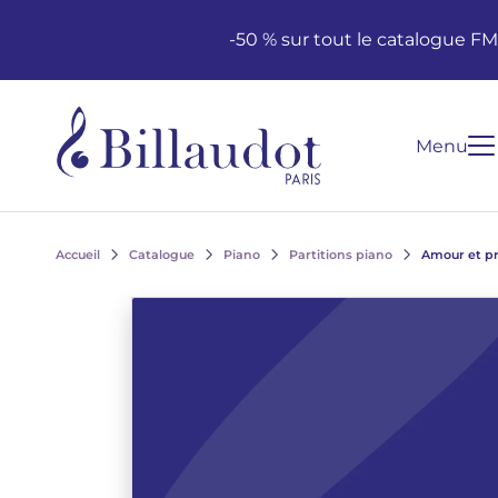
Aller au contenu
Aller à la navigation principale
-50 % sur tout le catalogue F
Menu
Accueil
Catalogue
Piano
Partitions piano
Amour et pr