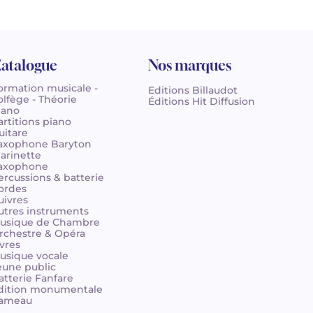
atalogue
Nos marques
ormation musicale -
Editions Billaudot
olfège - Théorie
Éditions Hit Diffusion
iano
artitions piano
uitare
axophone Baryton
larinette
axophone
ercussions & batterie
ordes
uivres
utres instruments
usique de Chambre
rchestre & Opéra
ivres
usique vocale
eune public
atterie Fanfare
dition monumentale
ameau