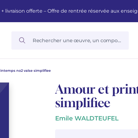
M + livraison offerte – Offre de rentrée réservée aux en
intemps no2 valse simplifiee
Amour et prin
simplifiee
Emile WALDTEUFEL