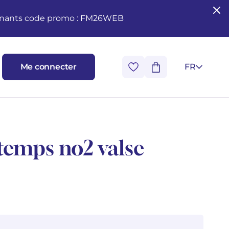
seignants code promo : FM26WEB
Me connecter
FR
temps no2 valse