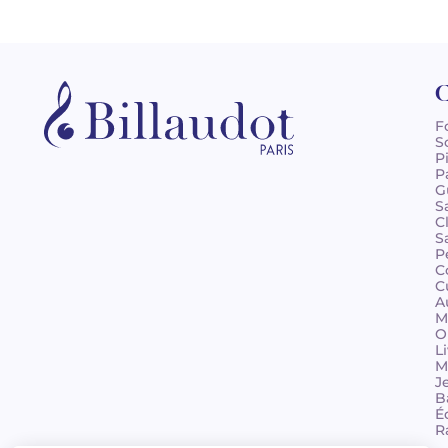
C
F
S
P
P
G
S
C
S
P
C
C
A
M
O
L
M
J
B
É
R