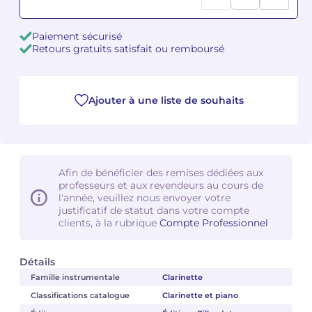
Camille PÉPIN
Camille PÉPIN
Voir tous les articles
Paiement sécurisé
Retours gratuits satisfait ou remboursé
Jean-Baptiste ROBIN
Jean-Baptiste ROBIN
Oscar STRASNOY
Oscar STRASNOY
Ajouter à une liste de souhaits
Germaine TAILLEFERRE
Germaine TAILLEFERRE
Dimitri TCHESNOKOV
Dimitri TCHESNOKOV
Afin de bénéficier des remises dédiées aux
professeurs et aux revendeurs au cours de
Fabien TOUCHARD
Fabien TOUCHARD
l'année, veuillez nous envoyer votre
justificatif de statut dans votre compte
Jean-François VERDIER
Jean-François VERDIER
clients, à la rubrique
Compte Professionnel
Fabien WAKSMAN
Fabien WAKSMAN
Détails
Famille instrumentale
Clarinette
Pierre WISSMER
Pierre WISSMER
Classifications catalogue
Clarinette et piano
Pascal ZAVARO
Pascal ZAVARO