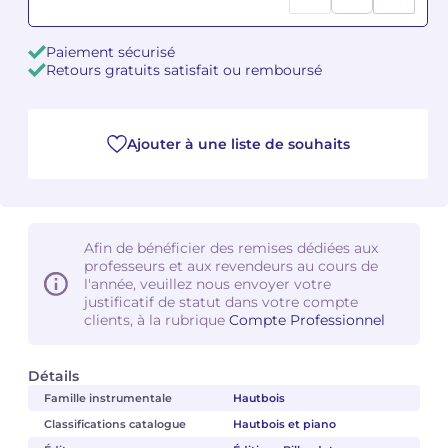
Camille PÉPIN
Camille PÉPIN
Voir tous les articles
Paiement sécurisé
Retours gratuits satisfait ou remboursé
Jean-Baptiste ROBIN
Jean-Baptiste ROBIN
Oscar STRASNOY
Oscar STRASNOY
Ajouter à une liste de souhaits
Germaine TAILLEFERRE
Germaine TAILLEFERRE
Dimitri TCHESNOKOV
Dimitri TCHESNOKOV
Afin de bénéficier des remises dédiées aux
professeurs et aux revendeurs au cours de
Fabien TOUCHARD
Fabien TOUCHARD
l'année, veuillez nous envoyer votre
justificatif de statut dans votre compte
Jean-François VERDIER
Jean-François VERDIER
clients, à la rubrique
Compte Professionnel
Fabien WAKSMAN
Fabien WAKSMAN
Détails
Famille instrumentale
Hautbois
Pierre WISSMER
Pierre WISSMER
Classifications catalogue
Hautbois et piano
Pascal ZAVARO
Pascal ZAVARO