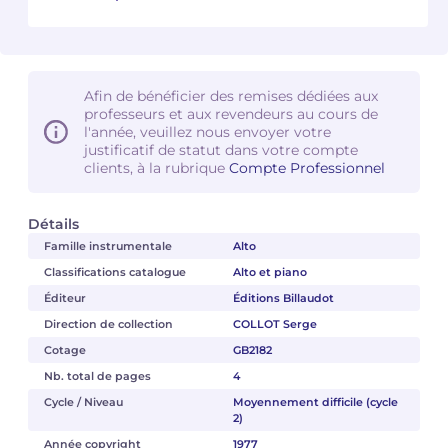
Camille PÉPIN
Camille PÉPIN
Voir tous les articles
Jean-Baptiste ROBIN
Jean-Baptiste ROBIN
Afin de bénéficier des remises dédiées aux
professeurs et aux revendeurs au cours de
Oscar STRASNOY
Oscar STRASNOY
l'année, veuillez nous envoyer votre
justificatif de statut dans votre compte
clients, à la rubrique
Compte Professionnel
Germaine TAILLEFERRE
Germaine TAILLEFERRE
Dimitri TCHESNOKOV
Dimitri TCHESNOKOV
Détails
Famille instrumentale
Alto
Fabien TOUCHARD
Fabien TOUCHARD
Classifications catalogue
Alto et piano
Éditeur
Éditions Billaudot
Jean-François VERDIER
Jean-François VERDIER
Direction de collection
COLLOT Serge
Cotage
GB2182
Fabien WAKSMAN
Fabien WAKSMAN
Nb. total de pages
4
Pierre WISSMER
Pierre WISSMER
Cycle / Niveau
Moyennement difficile (cycle
2)
Année copyright
1977
Pascal ZAVARO
Pascal ZAVARO