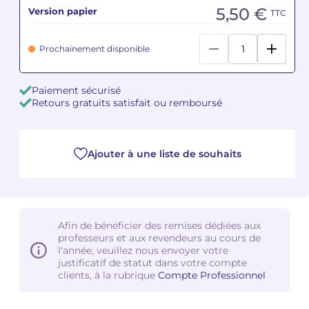
5,50 €
Version papier
TTC
Camille PÉPIN
Camille PÉPIN
Voir tous les articles
Prochainement disponible
Jean-Baptiste ROBIN
Jean-Baptiste ROBIN
Paiement sécurisé
Oscar STRASNOY
Oscar STRASNOY
Retours gratuits satisfait ou remboursé
Germaine TAILLEFERRE
Germaine TAILLEFERRE
Dimitri TCHESNOKOV
Dimitri TCHESNOKOV
Ajouter à une liste de souhaits
Fabien TOUCHARD
Fabien TOUCHARD
Jean-François VERDIER
Jean-François VERDIER
Afin de bénéficier des remises dédiées aux
professeurs et aux revendeurs au cours de
Fabien WAKSMAN
Fabien WAKSMAN
l'année, veuillez nous envoyer votre
justificatif de statut dans votre compte
clients, à la rubrique
Compte Professionnel
Pierre WISSMER
Pierre WISSMER
Pascal ZAVARO
Pascal ZAVARO