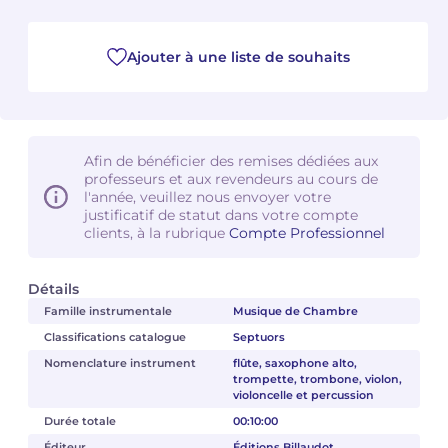
Camille PÉPIN
Camille PÉPIN
Voir tous les articles
Ajouter à une liste de souhaits
Jean-Baptiste ROBIN
Jean-Baptiste ROBIN
Oscar STRASNOY
Oscar STRASNOY
Afin de bénéficier des remises dédiées aux
Germaine TAILLEFERRE
Germaine TAILLEFERRE
professeurs et aux revendeurs au cours de
l'année, veuillez nous envoyer votre
justificatif de statut dans votre compte
Dimitri TCHESNOKOV
Dimitri TCHESNOKOV
clients, à la rubrique
Compte Professionnel
Fabien TOUCHARD
Fabien TOUCHARD
Détails
Jean-François VERDIER
Jean-François VERDIER
Famille instrumentale
Musique de Chambre
Classifications catalogue
Septuors
Fabien WAKSMAN
Fabien WAKSMAN
Nomenclature instrument
flûte, saxophone alto,
trompette, trombone, violon,
violoncelle et percussion
Pierre WISSMER
Pierre WISSMER
Durée totale
00:10:00
Pascal ZAVARO
Pascal ZAVARO
Éditeur
Éditions Billaudot