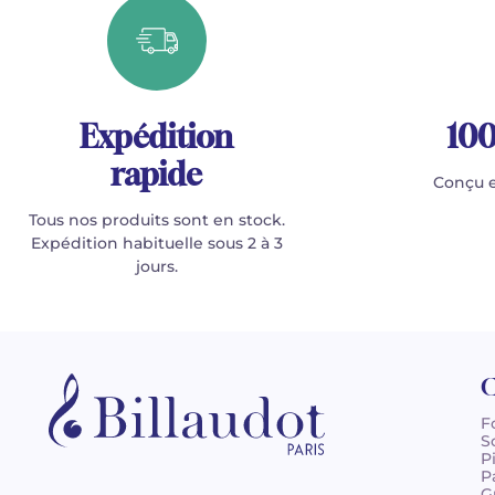
Expédition
100
rapide
Conçu e
Tous nos produits sont en stock.
Expédition habituelle sous 2 à 3
jours.
C
F
S
P
P
G