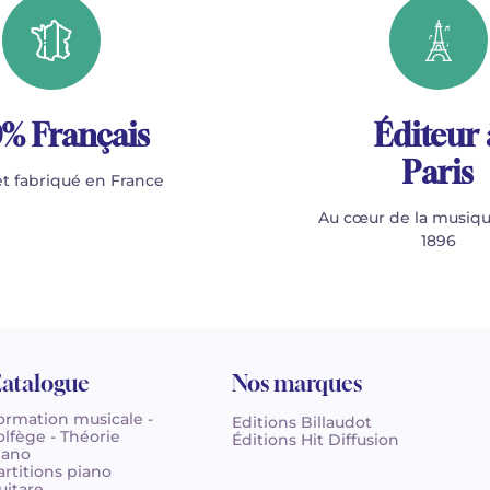
% Français
Éditeur 
Paris
t fabriqué en France
Au cœur de la musiqu
1896
atalogue
Nos marques
ormation musicale -
Editions Billaudot
olfège - Théorie
Éditions Hit Diffusion
iano
artitions piano
uitare