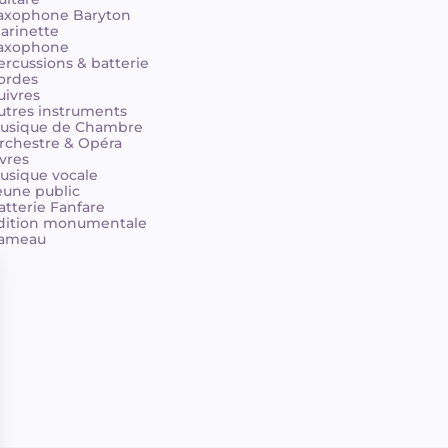
axophone Baryton
larinette
axophone
ercussions & batterie
ordes
uivres
utres instruments
usique de Chambre
rchestre & Opéra
ivres
usique vocale
eune public
atterie Fanfare
dition monumentale
ameau