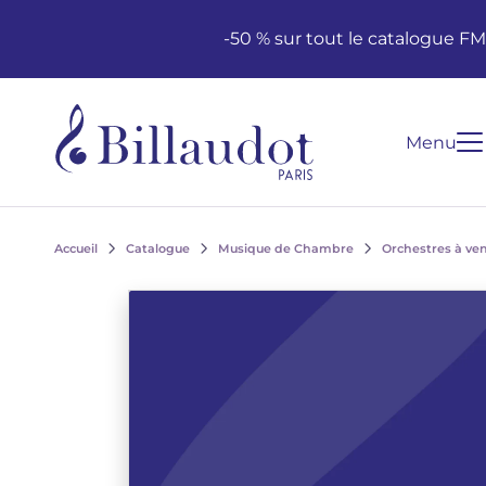
Aller au contenu
Aller à la navigation principale
-50 % sur tout le catalogue F
Menu
Accueil
Catalogue
Musique de Chambre
Orchestres à ve