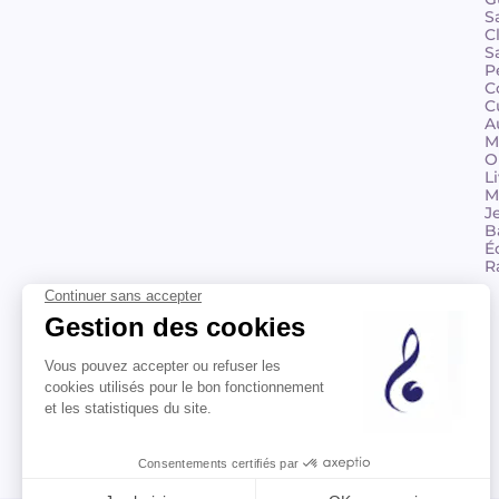
S
C
S
P
C
C
A
M
O
L
M
J
B
É
R