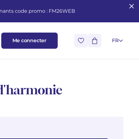
seignants code promo : FM26WEB
Me connecter
FR
 d'harmonie