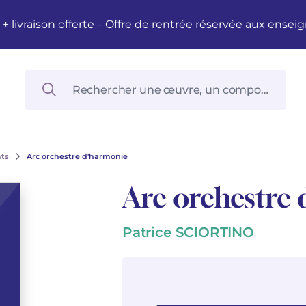
M + livraison offerte – Offre de rentrée réservée aux en
nts
Arc orchestre d'harmonie
Arc orchestre
Patrice SCIORTINO