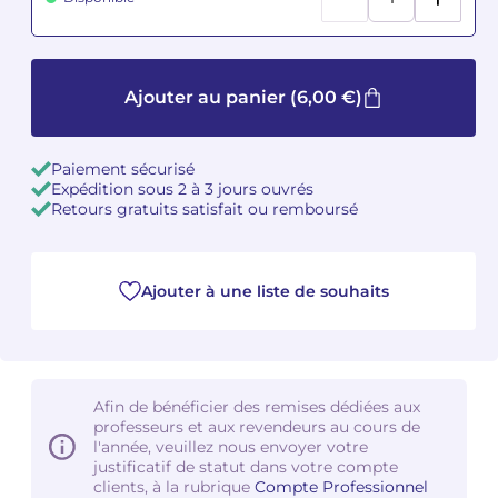
Camille PÉPIN
Camille PÉPIN
Voir tous les articles
Ajouter au panier
(6,00 €)
Jean-Baptiste ROBIN
Jean-Baptiste ROBIN
Oscar STRASNOY
Oscar STRASNOY
Paiement sécurisé
Expédition sous 2 à 3 jours ouvrés
Germaine TAILLEFERRE
Germaine TAILLEFERRE
Retours gratuits satisfait ou remboursé
Dimitri TCHESNOKOV
Dimitri TCHESNOKOV
Ajouter à une liste de souhaits
Fabien TOUCHARD
Fabien TOUCHARD
Jean-François VERDIER
Jean-François VERDIER
Fabien WAKSMAN
Fabien WAKSMAN
Afin de bénéficier des remises dédiées aux
professeurs et aux revendeurs au cours de
l'année, veuillez nous envoyer votre
Pierre WISSMER
Pierre WISSMER
justificatif de statut dans votre compte
clients, à la rubrique
Compte Professionnel
Pascal ZAVARO
Pascal ZAVARO