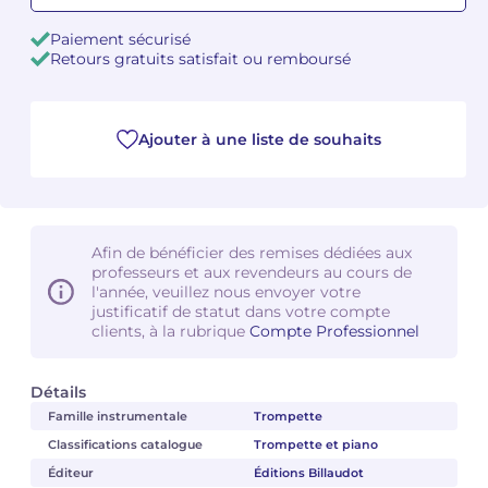
Paiement sécurisé
Camille PÉPIN
Camille PÉPIN
Voir tous les articles
Retours gratuits satisfait ou remboursé
Jean-Baptiste ROBIN
Jean-Baptiste ROBIN
Ajouter à une liste de souhaits
Oscar STRASNOY
Oscar STRASNOY
Germaine TAILLEFERRE
Germaine TAILLEFERRE
Dimitri TCHESNOKOV
Dimitri TCHESNOKOV
Afin de bénéficier des remises dédiées aux
professeurs et aux revendeurs au cours de
Fabien TOUCHARD
Fabien TOUCHARD
l'année, veuillez nous envoyer votre
justificatif de statut dans votre compte
clients, à la rubrique
Compte Professionnel
Jean-François VERDIER
Jean-François VERDIER
Fabien WAKSMAN
Fabien WAKSMAN
Détails
Famille instrumentale
Trompette
Pierre WISSMER
Pierre WISSMER
Classifications catalogue
Trompette et piano
Éditeur
Éditions Billaudot
Pascal ZAVARO
Pascal ZAVARO