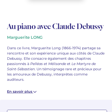
Voir tous les articles
Voir tous les articles
Cours complets avec instruments
Autres instruments
Harmonica
Orchestres à vents
Voix
Livrets d'opéra
Marc-André DALBAVIE
Marc-André DALBAVIE
Voir tous les articles
Voir tous les articles
Ukulélé
Musique de Chambre
Orchestres de jeunes
Vincent DAVID
Vincent DAVID
Voir tous les articles
Au piano avec Claude Debussy
Clavier synthétiseur
Orchestre & Opéra
Concerto
Fernande DECRUCK
Fernande DECRUCK
Voir tous les articles
Voir tous les articles
Voir tous les articles
Marguerite LONG
Musique concertante
Livres
Thierry ESCAICH
Thierry ESCAICH
Dans ce livre, Marguerite Long (1866-1974) partage sa
rencontre et son expérience unique aux côtés de Claude
Musique vocale
Graciane FINZI
Graciane FINZI
Voir tous les articles
Debussy. Elle consacre également des chapitres
passionnés à
Pelléas et Mélisande
et
Le Martyre de
Jeune public
Anthony GIRARD
Anthony GIRARD
Voir tous les articles
Saint-Sébastien
. Un témoignage rare et précieux pour
les amoureux de Debussy, interprètes comme
Batterie Fanfare
Philippe LEROUX
Philippe LEROUX
auditeurs.
Édition monumentale Rameau
Martin MATALON
Martin MATALON
En savoir plus
Variété
Maurice OHANA
Maurice OHANA
Clara OLIVARES
Clara OLIVARES