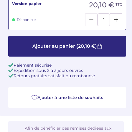
20,10 €
Version papier
TTC
Camille PÉPIN
Camille PÉPIN
Voir tous les articles
Disponible
Jean-Baptiste ROBIN
Jean-Baptiste ROBIN
Oscar STRASNOY
Oscar STRASNOY
Ajouter au panier
(20,10 €)
Germaine TAILLEFERRE
Germaine TAILLEFERRE
Paiement sécurisé
Dimitri TCHESNOKOV
Dimitri TCHESNOKOV
Expédition sous 2 à 3 jours ouvrés
Retours gratuits satisfait ou remboursé
Fabien TOUCHARD
Fabien TOUCHARD
Jean-François VERDIER
Jean-François VERDIER
Ajouter à une liste de souhaits
Fabien WAKSMAN
Fabien WAKSMAN
Pierre WISSMER
Pierre WISSMER
Afin de bénéficier des remises dédiées aux
Pascal ZAVARO
Pascal ZAVARO