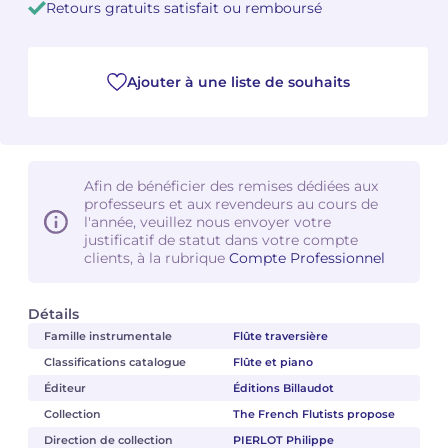
Retours gratuits satisfait ou remboursé
Camille PÉPIN
Camille PÉPIN
Voir tous les articles
Ajouter à une liste de souhaits
Jean-Baptiste ROBIN
Jean-Baptiste ROBIN
Oscar STRASNOY
Oscar STRASNOY
Germaine TAILLEFERRE
Germaine TAILLEFERRE
Afin de bénéficier des remises dédiées aux
professeurs et aux revendeurs au cours de
Dimitri TCHESNOKOV
Dimitri TCHESNOKOV
l'année, veuillez nous envoyer votre
justificatif de statut dans votre compte
clients, à la rubrique
Compte Professionnel
Fabien TOUCHARD
Fabien TOUCHARD
Jean-François VERDIER
Jean-François VERDIER
Détails
Famille instrumentale
Flûte traversière
Fabien WAKSMAN
Fabien WAKSMAN
Classifications catalogue
Flûte et piano
Éditeur
Éditions Billaudot
Pierre WISSMER
Pierre WISSMER
Collection
The French Flutists propose
Direction de collection
PIERLOT Philippe
Pascal ZAVARO
Pascal ZAVARO