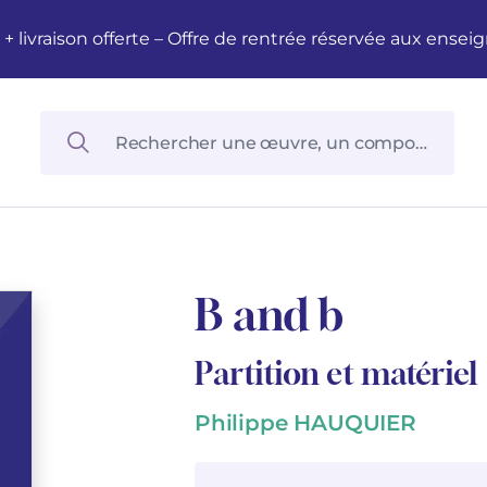
M + livraison offerte – Offre de rentrée réservée aux en
B and b
Partition et matériel
Philippe HAUQUIER