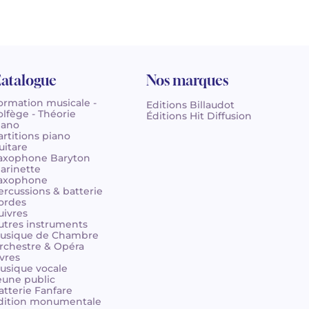
atalogue
Nos marques
ormation musicale -
Editions Billaudot
olfège - Théorie
Éditions Hit Diffusion
iano
artitions piano
uitare
axophone Baryton
larinette
axophone
ercussions & batterie
ordes
uivres
utres instruments
usique de Chambre
rchestre & Opéra
ivres
usique vocale
eune public
atterie Fanfare
dition monumentale