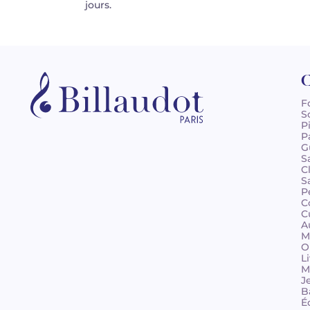
jours.
C
F
S
P
P
G
S
C
S
P
C
C
A
M
O
L
M
J
B
É