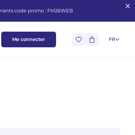
seignants code promo : FM26WEB
Me connecter
FR