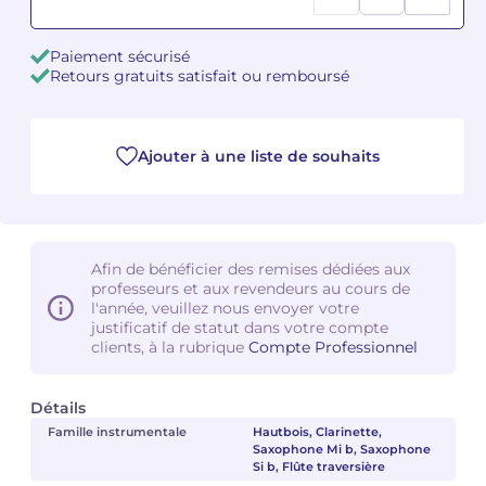
Camille PÉPIN
Camille PÉPIN
Voir tous les articles
Paiement sécurisé
Retours gratuits satisfait ou remboursé
Jean-Baptiste ROBIN
Jean-Baptiste ROBIN
Oscar STRASNOY
Oscar STRASNOY
Ajouter à une liste de souhaits
Germaine TAILLEFERRE
Germaine TAILLEFERRE
Dimitri TCHESNOKOV
Dimitri TCHESNOKOV
Afin de bénéficier des remises dédiées aux
professeurs et aux revendeurs au cours de
Fabien TOUCHARD
Fabien TOUCHARD
l'année, veuillez nous envoyer votre
justificatif de statut dans votre compte
Jean-François VERDIER
Jean-François VERDIER
clients, à la rubrique
Compte Professionnel
Fabien WAKSMAN
Fabien WAKSMAN
Détails
Famille instrumentale
Hautbois, Clarinette,
Pierre WISSMER
Pierre WISSMER
Saxophone Mi b, Saxophone
Si b, Flûte traversière
Pascal ZAVARO
Pascal ZAVARO