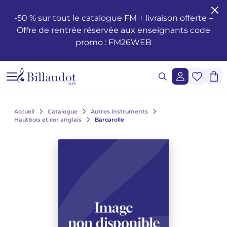
Aller au contenu
Aller à la navigation principale
-50 % sur tout le catalogue FM + livraison offerte –
Offre de rentrée réservée aux enseignants code
Formation musicale - Solfège - Théorie
Éveil
Méthodes piano
Guitare classique
Flûte traversière
Méthodes clarinette
Saxophone Alto
Batterie
Violon
Cor
Hautbois et cor anglais
Duos
Opéras
Santé et bien-être du musicien
Enseignement
Méthodes de chant
Ondrej ADÁMEK
Claude ARRIEU
Ondrej ADÁMEK
Demande de reproduction graphique
Historique
promo : FM26WEB
Éditions musicales jeunesse
Piano
Partitions piano
Guitare folk
Piccolo
Clarinette en si b
Saxophone Soprano
Percussions
Alto
Cornet
Basson
Trios
Orchestre à vents / d'harmonie
Les œuvres
Voix Seule
Piano, chant, guitare
Claude ARRIEU
Vincent DAVID
Claude ARRIEU
Demande de synchronisation
La société
Cours Complets
Livres piano
Guitare
Guitare électrique
Flûte à Bec
Clarinette en la
Saxophone Ténor
Caisse Claire
Violoncelle
Trompette
Orgue et harmonium
Quatuors
Ballets
Autres ouvrages
Voix et piano
Collection Diapason
Franck BEDROSSIAN
Thierry ESCAICH
Franck BEDROSSIAN
Lecture de notes et du rythme
CD piano
Guitare basse
Flûte
Méthodes flûtes
Clarinette basse
Saxophone Baryton
Claviers
Contrebasse
Trombone
Ondes Martenot
Quintettes
Orchestre
Le jazz
Voix et autre(s) instrument(s)
Karol BEFFA
Dimitri TCHESNOKOV
Karol BEFFA
Accueil
Catalogue
Autres instruments
Hautbois et cor anglais
Barcarolle
Lecture chantée - Formation de la voix
Méthodes guitare
Partitions flûte
Clarinette
Partitions Clarinette
Saxophone mi b
Méthodes percussions et batterie
Trios à cordes
Tuba
Clavecin
Sextuors
Musique légère
L'écriture
Choeurs et ensembles vocaux
Élise BERTRAND
Jean-François VERDIER
Élise BERTRAND
Voir tous les articles
Formation de l’oreille
Guitare Rentrée 2024
Rentrée, Flûte 2025
Rentrée Clarinette 2025
Saxophone
Saxophone si b
Quatuors à cordes
Bugle
Harpe
Septuors
2 à 5 solistes et orchestre
Les compositeurs
Choeurs d'enfants
Yves CHAURIS
Yves CHAURIS
Voir tous les articles
Analyse - Théorie
Partitions guitare
Méthodes saxophone
Percussions & batterie
Violon Rentrée 2024
Euphonium
Harpe Celtique
Octuors
Ensembles divers de 11 à 20 instruments
Jeunesse
Qigang CHEN
Qigang CHEN
Oeuvres lyriques, conducteurs, réductions piano-chant
Voir tous les articles
Harmonie - Improvisation
Partitions Saxophone
Cordes
Ensembles de Cuivres
Accordéon
Nonettos
Musique mixte et musique acousmatique
Les instruments
Cantates, messes, oratorios
Guillaume CONNESSON
Guillaume CONNESSON
Voir tous les articles
Voir tous les articles
Musique à l'école
Rentrée Saxophone 2025
Cuivres
Bandonéon
Dixtuors
Musique de cinéma
La pédagogie
Laurent CUNIOT
Laurent CUNIOT