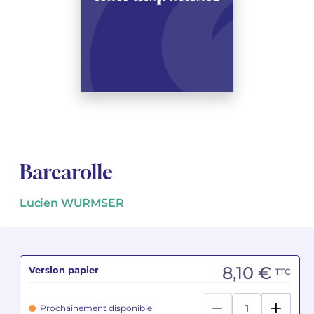
Voir tous les articles
Voir tous les articles
Cours complets avec instruments
Autres instruments
Harmonica
Orchestres à vents
Voix
Livrets d'opéra
Marc-André DALBAVIE
Marc-André DALBAVIE
Voir tous les articles
Voir tous les articles
Ukulélé
Musique de Chambre
Orchestres de jeunes
Vincent DAVID
Vincent DAVID
Voir tous les articles
Clavier synthétiseur
Orchestre & Opéra
Concerto
Fernande DECRUCK
Fernande DECRUCK
Voir tous les articles
Voir tous les articles
Voir tous les articles
Musique concertante
Livres
Thierry ESCAICH
Thierry ESCAICH
Musique vocale
Graciane FINZI
Graciane FINZI
Voir tous les articles
Barcarolle
Jeune public
Anthony GIRARD
Anthony GIRARD
Voir tous les articles
Lucien WURMSER
Batterie Fanfare
Philippe LEROUX
Philippe LEROUX
Édition monumentale Rameau
Martin MATALON
Martin MATALON
8,10 €
Version papier
TTC
Variété
Maurice OHANA
Maurice OHANA
Prochainement disponible
Clara OLIVARES
Clara OLIVARES