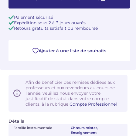
Camille PÉPIN
Camille PÉPIN
Voir tous les articles
Paiement sécurisé
Expédition sous 2 à 3 jours ouvrés
Jean-Baptiste ROBIN
Jean-Baptiste ROBIN
Retours gratuits satisfait ou remboursé
Oscar STRASNOY
Oscar STRASNOY
Ajouter à une liste de souhaits
Germaine TAILLEFERRE
Germaine TAILLEFERRE
Dimitri TCHESNOKOV
Dimitri TCHESNOKOV
Fabien TOUCHARD
Fabien TOUCHARD
Afin de bénéficier des remises dédiées aux
professeurs et aux revendeurs au cours de
l'année, veuillez nous envoyer votre
Jean-François VERDIER
Jean-François VERDIER
justificatif de statut dans votre compte
clients, à la rubrique
Compte Professionnel
Fabien WAKSMAN
Fabien WAKSMAN
Détails
Pierre WISSMER
Pierre WISSMER
Famille instrumentale
Chœurs mixtes,
Enseignement
Pascal ZAVARO
Pascal ZAVARO