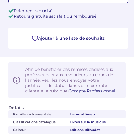
Paiement sécurisé
Camille PÉPIN
Camille PÉPIN
Voir tous les articles
Retours gratuits satisfait ou remboursé
Jean-Baptiste ROBIN
Jean-Baptiste ROBIN
Ajouter à une liste de souhaits
Oscar STRASNOY
Oscar STRASNOY
Germaine TAILLEFERRE
Germaine TAILLEFERRE
Dimitri TCHESNOKOV
Dimitri TCHESNOKOV
Afin de bénéficier des remises dédiées aux
professeurs et aux revendeurs au cours de
Fabien TOUCHARD
Fabien TOUCHARD
l'année, veuillez nous envoyer votre
justificatif de statut dans votre compte
clients, à la rubrique
Compte Professionnel
Jean-François VERDIER
Jean-François VERDIER
Fabien WAKSMAN
Fabien WAKSMAN
Détails
Famille instrumentale
Livres et livrets
Pierre WISSMER
Pierre WISSMER
Classifications catalogue
Livres sur la musique
Éditeur
Éditions Billaudot
Pascal ZAVARO
Pascal ZAVARO