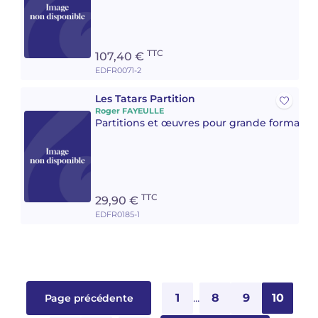
TTC
107,40 €
EDFR0071-2
Les Tatars Partition
Roger FAYEULLE
Partitions et œuvres pour grande formatio
TTC
29,90 €
EDFR0185-1
1
...
8
9
10
Page précédente