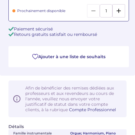
Prochainement disponible
Camille PÉPIN
Camille PÉPIN
Voir tous les articles
Jean-Baptiste ROBIN
Jean-Baptiste ROBIN
Paiement sécurisé
Retours gratuits satisfait ou remboursé
Oscar STRASNOY
Oscar STRASNOY
Germaine TAILLEFERRE
Germaine TAILLEFERRE
Ajouter à une liste de souhaits
Dimitri TCHESNOKOV
Dimitri TCHESNOKOV
Fabien TOUCHARD
Fabien TOUCHARD
Afin de bénéficier des remises dédiées aux
professeurs et aux revendeurs au cours de
Jean-François VERDIER
Jean-François VERDIER
l'année, veuillez nous envoyer votre
justificatif de statut dans votre compte
Fabien WAKSMAN
Fabien WAKSMAN
clients, à la rubrique
Compte Professionnel
Pierre WISSMER
Pierre WISSMER
Détails
Famille instrumentale
Orgue; Harmonium, Piano
Pascal ZAVARO
Pascal ZAVARO