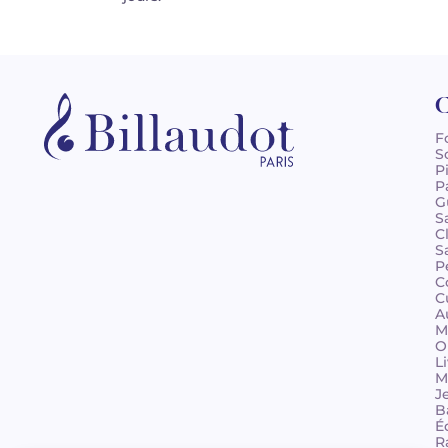
C
F
S
P
P
G
S
C
S
P
C
C
A
M
O
L
M
J
B
É
R