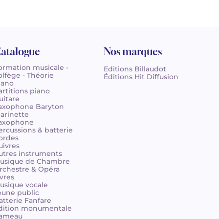
atalogue
Nos marques
ormation musicale -
Editions Billaudot
olfège - Théorie
Éditions Hit Diffusion
iano
artitions piano
uitare
axophone Baryton
larinette
axophone
ercussions & batterie
ordes
uivres
utres instruments
usique de Chambre
rchestre & Opéra
ivres
usique vocale
eune public
atterie Fanfare
dition monumentale
ameau