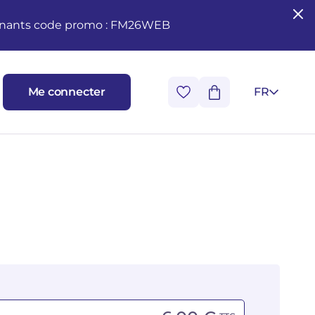
seignants code promo : FM26WEB
Me connecter
FR