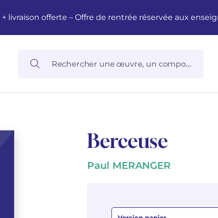
M + livraison offerte – Offre de rentrée réservée aux en
Berceuse
Paul MERANGER
Version papier