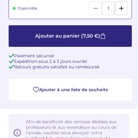
Disponible
Camille PÉPIN
Camille PÉPIN
Voir tous les articles
Jean-Baptiste ROBIN
Jean-Baptiste ROBIN
Ajouter au panier
(7,50 €)
Oscar STRASNOY
Oscar STRASNOY
Germaine TAILLEFERRE
Germaine TAILLEFERRE
Paiement sécurisé
Expédition sous 2 à 3 jours ouvrés
Retours gratuits satisfait ou remboursé
Dimitri TCHESNOKOV
Dimitri TCHESNOKOV
Fabien TOUCHARD
Fabien TOUCHARD
Ajouter à une liste de souhaits
Jean-François VERDIER
Jean-François VERDIER
Fabien WAKSMAN
Fabien WAKSMAN
Afin de bénéficier des remises dédiées aux
Pierre WISSMER
Pierre WISSMER
professeurs et aux revendeurs au cours de
l'année, veuillez nous envoyer votre
Pascal ZAVARO
Pascal ZAVARO