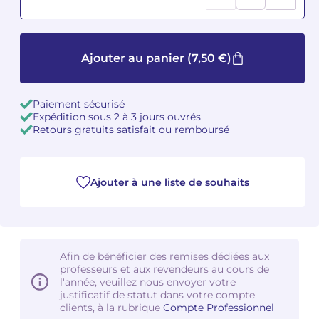
Camille PÉPIN
Camille PÉPIN
Voir tous les articles
Ajouter au panier
(7,50 €)
Jean-Baptiste ROBIN
Jean-Baptiste ROBIN
Oscar STRASNOY
Oscar STRASNOY
Paiement sécurisé
Expédition sous 2 à 3 jours ouvrés
Germaine TAILLEFERRE
Germaine TAILLEFERRE
Retours gratuits satisfait ou remboursé
Dimitri TCHESNOKOV
Dimitri TCHESNOKOV
Ajouter à une liste de souhaits
Fabien TOUCHARD
Fabien TOUCHARD
Jean-François VERDIER
Jean-François VERDIER
Fabien WAKSMAN
Fabien WAKSMAN
Afin de bénéficier des remises dédiées aux
professeurs et aux revendeurs au cours de
l'année, veuillez nous envoyer votre
Pierre WISSMER
Pierre WISSMER
justificatif de statut dans votre compte
clients, à la rubrique
Compte Professionnel
Pascal ZAVARO
Pascal ZAVARO