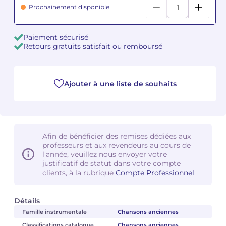
Prochainement disponible
Camille PÉPIN
Camille PÉPIN
Voir tous les articles
Paiement sécurisé
Jean-Baptiste ROBIN
Jean-Baptiste ROBIN
Retours gratuits satisfait ou remboursé
Oscar STRASNOY
Oscar STRASNOY
Ajouter à une liste de souhaits
Germaine TAILLEFERRE
Germaine TAILLEFERRE
Dimitri TCHESNOKOV
Dimitri TCHESNOKOV
Fabien TOUCHARD
Fabien TOUCHARD
Afin de bénéficier des remises dédiées aux
professeurs et aux revendeurs au cours de
l'année, veuillez nous envoyer votre
Jean-François VERDIER
Jean-François VERDIER
justificatif de statut dans votre compte
clients, à la rubrique
Compte Professionnel
Fabien WAKSMAN
Fabien WAKSMAN
Détails
Pierre WISSMER
Pierre WISSMER
Famille instrumentale
Chansons anciennes
Pascal ZAVARO
Pascal ZAVARO
Classifications catalogue
Chansons anciennes