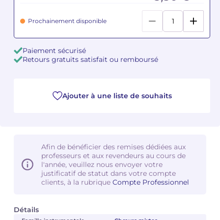
Camille PÉPIN
Camille PÉPIN
Prochainement disponible
Voir tous les articles
Jean-Baptiste ROBIN
Jean-Baptiste ROBIN
Paiement sécurisé
Retours gratuits satisfait ou remboursé
Oscar STRASNOY
Oscar STRASNOY
Germaine TAILLEFERRE
Germaine TAILLEFERRE
Ajouter à une liste de souhaits
Dimitri TCHESNOKOV
Dimitri TCHESNOKOV
Fabien TOUCHARD
Fabien TOUCHARD
Afin de bénéficier des remises dédiées aux
Jean-François VERDIER
Jean-François VERDIER
professeurs et aux revendeurs au cours de
l'année, veuillez nous envoyer votre
justificatif de statut dans votre compte
Fabien WAKSMAN
Fabien WAKSMAN
clients, à la rubrique
Compte Professionnel
Pierre WISSMER
Pierre WISSMER
Détails
Pascal ZAVARO
Pascal ZAVARO