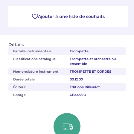
Camille PÉPIN
Camille PÉPIN
Voir tous les articles
Ajouter à une liste de souhaits
Jean-Baptiste ROBIN
Jean-Baptiste ROBIN
Oscar STRASNOY
Oscar STRASNOY
Détails
Famille instrumentale
Trompette
Germaine TAILLEFERRE
Germaine TAILLEFERRE
Classifications catalogue
Trompette et orchestre ou
ensemble
Dimitri TCHESNOKOV
Dimitri TCHESNOKOV
Nomenclature instrument
TROMPETTE ET CORDES
Durée totale
00:12:00
Fabien TOUCHARD
Fabien TOUCHARD
Éditeur
Éditions Billaudot
Jean-François VERDIER
Jean-François VERDIER
Cotage
GB4438 O
Fabien WAKSMAN
Fabien WAKSMAN
Pierre WISSMER
Pierre WISSMER
Pascal ZAVARO
Pascal ZAVARO