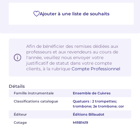
Camille PÉPIN
Camille PÉPIN
Ajouter à une liste de souhaits
Voir tous les articles
Jean-Baptiste ROBIN
Jean-Baptiste ROBIN
Oscar STRASNOY
Oscar STRASNOY
Afin de bénéficier des remises dédiées aux
professeurs et aux revendeurs au cours de
Germaine TAILLEFERRE
Germaine TAILLEFERRE
l'année, veuillez nous envoyer votre
justificatif de statut dans votre compte
clients, à la rubrique
Compte Professionnel
Dimitri TCHESNOKOV
Dimitri TCHESNOKOV
Fabien TOUCHARD
Fabien TOUCHARD
Détails
Famille instrumentale
Ensemble de Cuivres
Jean-François VERDIER
Jean-François VERDIER
Classifications catalogue
Quatuors : 2 trompettes;
trombone; 2e trombone; cor
Fabien WAKSMAN
Fabien WAKSMAN
Éditeur
Éditions Billaudot
Cotage
MRB1419
Pierre WISSMER
Pierre WISSMER
Pascal ZAVARO
Pascal ZAVARO