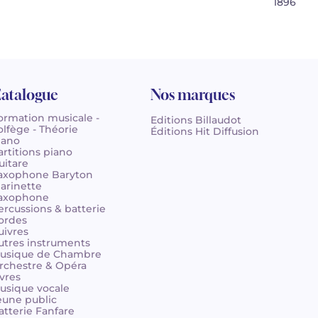
1896
atalogue
Nos marques
ormation musicale -
Editions Billaudot
olfège - Théorie
Éditions Hit Diffusion
iano
artitions piano
uitare
axophone Baryton
larinette
axophone
ercussions & batterie
ordes
uivres
utres instruments
usique de Chambre
rchestre & Opéra
ivres
usique vocale
eune public
atterie Fanfare