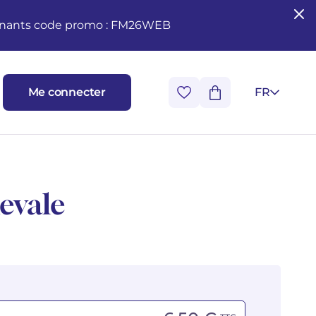
seignants code promo : FM26WEB
Me connecter
FR
evale