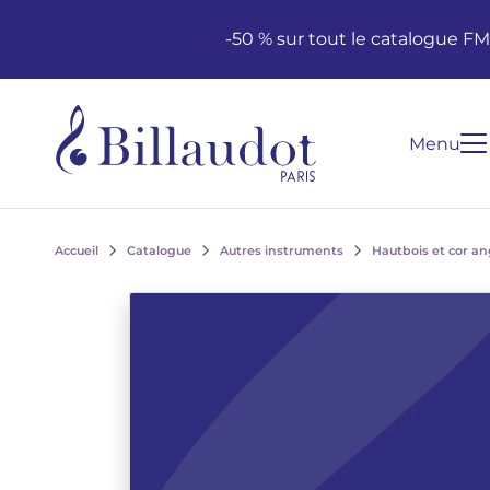
Aller au contenu
Aller à la navigation principale
-50 % sur tout le catalogue F
Menu
Accueil
Catalogue
Autres instruments
Hautbois et cor an