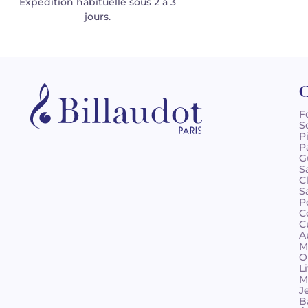
Expédition habituelle sous 2 à 3
jours.
C
F
S
P
P
G
S
C
S
P
C
C
A
M
O
L
M
J
B