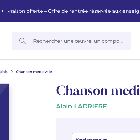
M + livraison offerte – Offre de rentrée réservée aux en
glais
Chanson medievale
Chanson medi
Alain LADRIERE
Version papier