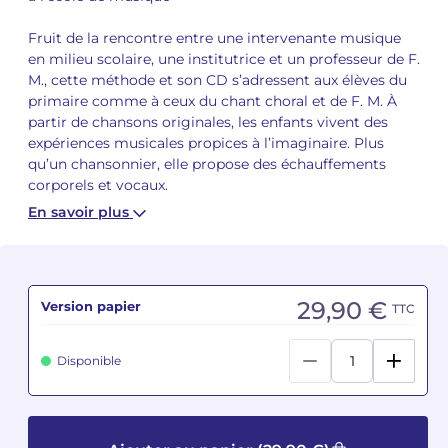
Fruit de la rencontre entre une intervenante musique
Camille PÉPIN
Camille PÉPIN
Voir tous les articles
en milieu scolaire, une institutrice et un professeur de F.
M., cette méthode et son CD s’adressent aux élèves du
Jean-Baptiste ROBIN
Jean-Baptiste ROBIN
primaire comme à ceux du chant choral et de F. M. À
partir de chansons originales, les enfants vivent des
Oscar STRASNOY
Oscar STRASNOY
expériences musicales propices à l’imaginaire. Plus
qu’un chansonnier, elle propose des échauffements
Germaine TAILLEFERRE
Germaine TAILLEFERRE
corporels et vocaux.
En savoir plus
Dimitri TCHESNOKOV
Dimitri TCHESNOKOV
Fabien TOUCHARD
Fabien TOUCHARD
29,90 €
Version papier
TTC
Jean-François VERDIER
Jean-François VERDIER
Fabien WAKSMAN
Fabien WAKSMAN
Disponible
Pierre WISSMER
Pierre WISSMER
Pascal ZAVARO
Pascal ZAVARO