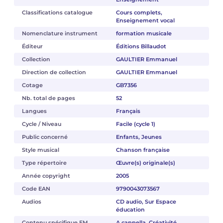
Classifications catalogue
Cours complets,
Enseignement vocal
Nomenclature instrument
formation musicale
Éditeur
Éditions Billaudot
Collection
GAULTIER Emmanuel
Direction de collection
GAULTIER Emmanuel
Cotage
GB7356
Nb. total de pages
52
Langues
Français
Cycle / Niveau
Facile (cycle 1)
Public concerné
Enfants, Jeunes
Style musical
Chanson française
Type répertoire
Œuvre(s) originale(s)
Année copyright
2005
Code EAN
9790043073567
Audios
CD audio, Sur Espace
éducation
Contenu spécifique FM
A cappella, Créativité