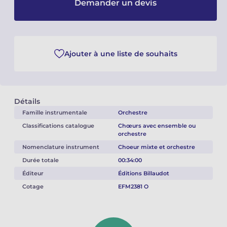
Demander un devis
Camille PÉPIN
Camille PÉPIN
Voir tous les articles
Jean-Baptiste ROBIN
Jean-Baptiste ROBIN
Ajouter à une liste de souhaits
Oscar STRASNOY
Oscar STRASNOY
Germaine TAILLEFERRE
Germaine TAILLEFERRE
Détails
Dimitri TCHESNOKOV
Dimitri TCHESNOKOV
Famille instrumentale
Orchestre
Classifications catalogue
Chœurs avec ensemble ou
orchestre
Fabien TOUCHARD
Fabien TOUCHARD
Nomenclature instrument
Choeur mixte et orchestre
Jean-François VERDIER
Jean-François VERDIER
Durée totale
00:34:00
Éditeur
Éditions Billaudot
Fabien WAKSMAN
Fabien WAKSMAN
Cotage
EFM2381 O
Pierre WISSMER
Pierre WISSMER
Pascal ZAVARO
Pascal ZAVARO