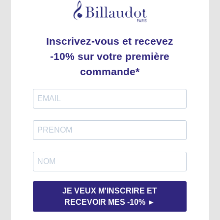
Cotage
GB8956
Style musical
Contemporain
Année copyright
2010
Code EAN
9790043089568
Expédition rapide
Tous nos produits sont en stock.
Expédition habituelle sous 2 à 3 jours.