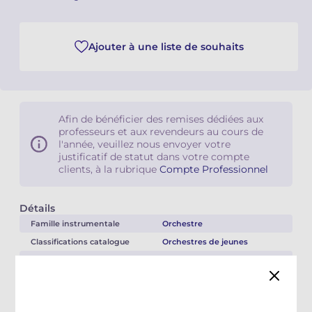
Camille PÉPIN
Camille PÉPIN
Voir tous les articles
Ajouter à une liste de souhaits
Jean-Baptiste ROBIN
Jean-Baptiste ROBIN
Oscar STRASNOY
Oscar STRASNOY
Afin de bénéficier des remises dédiées aux
Germaine TAILLEFERRE
Germaine TAILLEFERRE
professeurs et aux revendeurs au cours de
l'année, veuillez nous envoyer votre
Dimitri TCHESNOKOV
Dimitri TCHESNOKOV
justificatif de statut dans votre compte
clients, à la rubrique
Compte Professionnel
Fabien TOUCHARD
Fabien TOUCHARD
Détails
Jean-François VERDIER
Jean-François VERDIER
Famille instrumentale
Orchestre
Classifications catalogue
Orchestres de jeunes
Fabien WAKSMAN
Fabien WAKSMAN
Nomenclature instrument
orchestre de jeunes
Durée totale
00:17:45
Pierre WISSMER
Pierre WISSMER
Éditeur
Éditions Billaudot
Pascal ZAVARO
Pascal ZAVARO