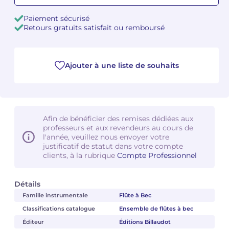
Paiement sécurisé
Camille PÉPIN
Camille PÉPIN
Voir tous les articles
Retours gratuits satisfait ou remboursé
Jean-Baptiste ROBIN
Jean-Baptiste ROBIN
Ajouter à une liste de souhaits
Oscar STRASNOY
Oscar STRASNOY
Germaine TAILLEFERRE
Germaine TAILLEFERRE
Dimitri TCHESNOKOV
Dimitri TCHESNOKOV
Afin de bénéficier des remises dédiées aux
professeurs et aux revendeurs au cours de
Fabien TOUCHARD
Fabien TOUCHARD
l'année, veuillez nous envoyer votre
justificatif de statut dans votre compte
clients, à la rubrique
Compte Professionnel
Jean-François VERDIER
Jean-François VERDIER
Fabien WAKSMAN
Fabien WAKSMAN
Détails
Famille instrumentale
Flûte à Bec
Pierre WISSMER
Pierre WISSMER
Classifications catalogue
Ensemble de flûtes à bec
Éditeur
Éditions Billaudot
Pascal ZAVARO
Pascal ZAVARO