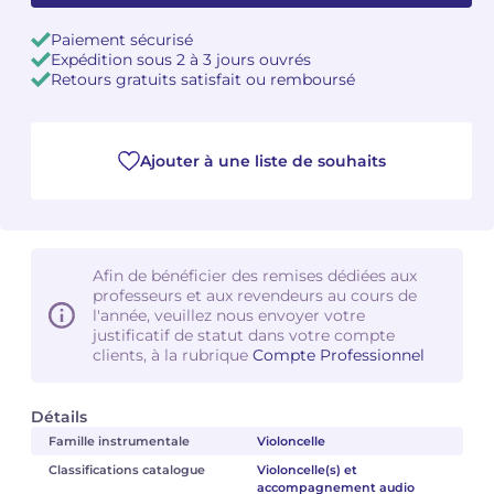
Paiement sécurisé
Camille PÉPIN
Camille PÉPIN
Voir tous les articles
Expédition sous 2 à 3 jours ouvrés
Retours gratuits satisfait ou remboursé
Jean-Baptiste ROBIN
Jean-Baptiste ROBIN
Oscar STRASNOY
Oscar STRASNOY
Ajouter à une liste de souhaits
Germaine TAILLEFERRE
Germaine TAILLEFERRE
Dimitri TCHESNOKOV
Dimitri TCHESNOKOV
Afin de bénéficier des remises dédiées aux
Fabien TOUCHARD
Fabien TOUCHARD
professeurs et aux revendeurs au cours de
l'année, veuillez nous envoyer votre
justificatif de statut dans votre compte
Jean-François VERDIER
Jean-François VERDIER
clients, à la rubrique
Compte Professionnel
Fabien WAKSMAN
Fabien WAKSMAN
Détails
Pierre WISSMER
Pierre WISSMER
Famille instrumentale
Violoncelle
Classifications catalogue
Violoncelle(s) et
accompagnement audio
Pascal ZAVARO
Pascal ZAVARO