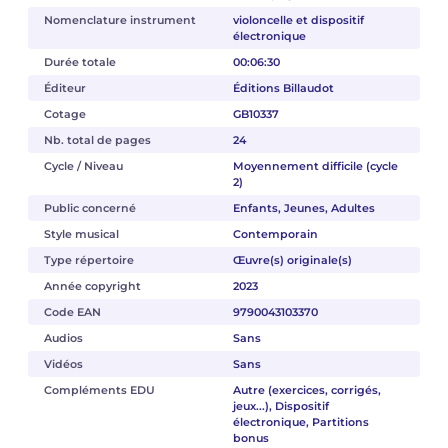
Nomenclature instrument
violoncelle et dispositif
électronique
Durée totale
00:06:30
Éditeur
Éditions Billaudot
Cotage
GB10337
Nb. total de pages
24
Cycle / Niveau
Moyennement difficile (cycle
2)
Public concerné
Enfants, Jeunes, Adultes
Style musical
Contemporain
Type répertoire
Œuvre(s) originale(s)
Année copyright
2023
Code EAN
9790043103370
Audios
Sans
Vidéos
Sans
Compléments EDU
Autre (exercices, corrigés,
jeux...), Dispositif
électronique, Partitions
bonus