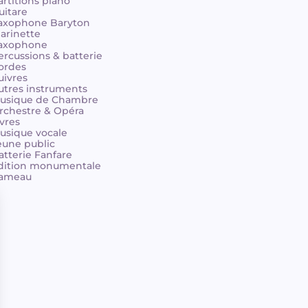
artitions piano
uitare
axophone Baryton
larinette
axophone
ercussions & batterie
ordes
uivres
utres instruments
usique de Chambre
rchestre & Opéra
ivres
usique vocale
eune public
atterie Fanfare
dition monumentale
ameau