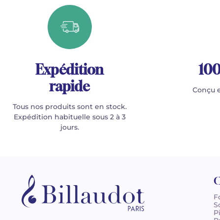
Expédition
100
rapide
Conçu e
Tous nos produits sont en stock.
Expédition habituelle sous 2 à 3
jours.
C
F
S
P