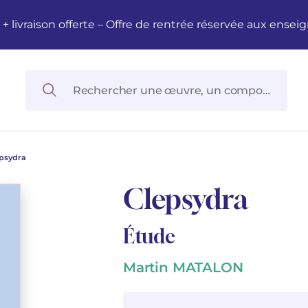
M + livraison offerte – Offre de rentrée réservée aux en
psydra
Clepsydra
Étude
Martin MATALON