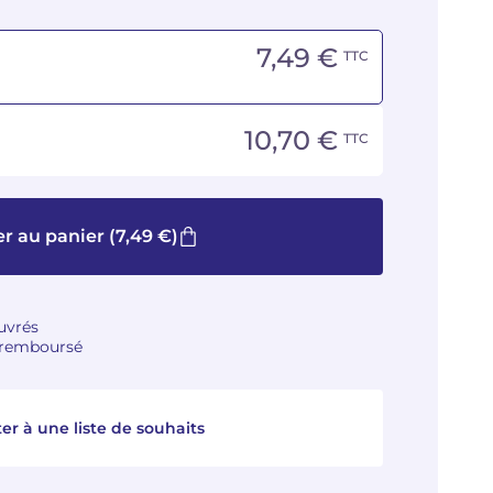
7,49 €
TTC
10,70 €
TTC
er au panier
(7,49 €)
ouvrés
u remboursé
er à une liste de souhaits