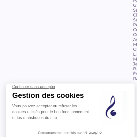
P
G
S
C
S
P
C
C
A
M
O
L
M
J
B
É
R