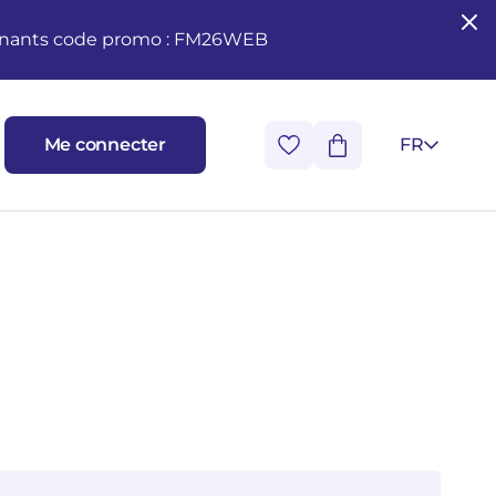
seignants code promo : FM26WEB
Me connecter
FR