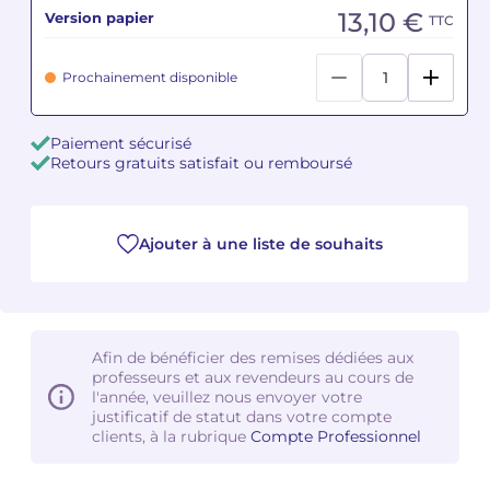
13,10 €
Version papier
TTC
Camille PÉPIN
Camille PÉPIN
Voir tous les articles
Prochainement disponible
Jean-Baptiste ROBIN
Jean-Baptiste ROBIN
Paiement sécurisé
Oscar STRASNOY
Oscar STRASNOY
Retours gratuits satisfait ou remboursé
Germaine TAILLEFERRE
Germaine TAILLEFERRE
Dimitri TCHESNOKOV
Dimitri TCHESNOKOV
Ajouter à une liste de souhaits
Fabien TOUCHARD
Fabien TOUCHARD
Jean-François VERDIER
Jean-François VERDIER
Afin de bénéficier des remises dédiées aux
professeurs et aux revendeurs au cours de
Fabien WAKSMAN
Fabien WAKSMAN
l'année, veuillez nous envoyer votre
justificatif de statut dans votre compte
clients, à la rubrique
Compte Professionnel
Pierre WISSMER
Pierre WISSMER
Pascal ZAVARO
Pascal ZAVARO