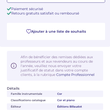
Paiement sécurisé
Camille PÉPIN
Camille PÉPIN
Voir tous les articles
Retours gratuits satisfait ou remboursé
Jean-Baptiste ROBIN
Jean-Baptiste ROBIN
Ajouter à une liste de souhaits
Oscar STRASNOY
Oscar STRASNOY
Germaine TAILLEFERRE
Germaine TAILLEFERRE
Dimitri TCHESNOKOV
Dimitri TCHESNOKOV
Afin de bénéficier des remises dédiées aux
professeurs et aux revendeurs au cours de
Fabien TOUCHARD
Fabien TOUCHARD
l'année, veuillez nous envoyer votre
justificatif de statut dans votre compte
clients, à la rubrique
Compte Professionnel
Jean-François VERDIER
Jean-François VERDIER
Fabien WAKSMAN
Fabien WAKSMAN
Détails
Famille instrumentale
Cor
Pierre WISSMER
Pierre WISSMER
Classifications catalogue
Cor et piano
Éditeur
Éditions Billaudot
Pascal ZAVARO
Pascal ZAVARO