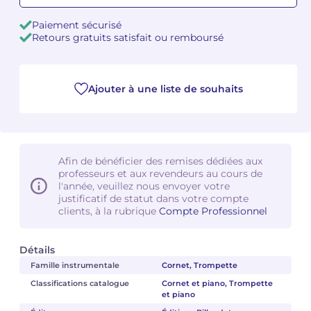
Paiement sécurisé
Camille PÉPIN
Camille PÉPIN
Voir tous les articles
Retours gratuits satisfait ou remboursé
Jean-Baptiste ROBIN
Jean-Baptiste ROBIN
Ajouter à une liste de souhaits
Oscar STRASNOY
Oscar STRASNOY
Germaine TAILLEFERRE
Germaine TAILLEFERRE
Dimitri TCHESNOKOV
Dimitri TCHESNOKOV
Afin de bénéficier des remises dédiées aux
professeurs et aux revendeurs au cours de
Fabien TOUCHARD
Fabien TOUCHARD
l'année, veuillez nous envoyer votre
justificatif de statut dans votre compte
clients, à la rubrique
Compte Professionnel
Jean-François VERDIER
Jean-François VERDIER
Fabien WAKSMAN
Fabien WAKSMAN
Détails
Famille instrumentale
Cornet, Trompette
Pierre WISSMER
Pierre WISSMER
Classifications catalogue
Cornet et piano, Trompette
et piano
Pascal ZAVARO
Pascal ZAVARO