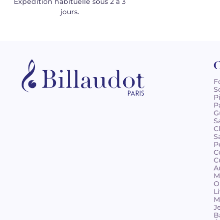
Expédition habituelle sous 2 à 3
jours.
C
F
S
P
P
G
S
C
S
P
C
C
A
M
O
L
M
J
B