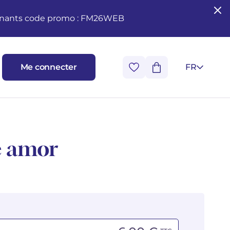
seignants code promo : FM26WEB
Me connecter
FR
e amor