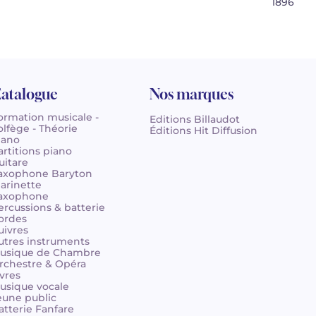
1896
atalogue
Nos marques
ormation musicale -
Editions Billaudot
olfège - Théorie
Éditions Hit Diffusion
iano
artitions piano
uitare
axophone Baryton
larinette
axophone
ercussions & batterie
ordes
uivres
utres instruments
usique de Chambre
rchestre & Opéra
ivres
usique vocale
eune public
atterie Fanfare