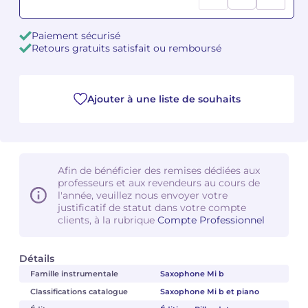
Camille PÉPIN
Camille PÉPIN
Voir tous les articles
Paiement sécurisé
Retours gratuits satisfait ou remboursé
Jean-Baptiste ROBIN
Jean-Baptiste ROBIN
Oscar STRASNOY
Oscar STRASNOY
Ajouter à une liste de souhaits
Germaine TAILLEFERRE
Germaine TAILLEFERRE
Dimitri TCHESNOKOV
Dimitri TCHESNOKOV
Afin de bénéficier des remises dédiées aux
professeurs et aux revendeurs au cours de
Fabien TOUCHARD
Fabien TOUCHARD
l'année, veuillez nous envoyer votre
justificatif de statut dans votre compte
Jean-François VERDIER
Jean-François VERDIER
clients, à la rubrique
Compte Professionnel
Fabien WAKSMAN
Fabien WAKSMAN
Détails
Famille instrumentale
Saxophone Mi b
Pierre WISSMER
Pierre WISSMER
Classifications catalogue
Saxophone Mi b et piano
Pascal ZAVARO
Pascal ZAVARO