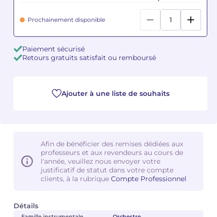
Prochainement disponible
Camille PÉPIN
Camille PÉPIN
Voir tous les articles
Jean-Baptiste ROBIN
Jean-Baptiste ROBIN
Paiement sécurisé
Retours gratuits satisfait ou remboursé
Oscar STRASNOY
Oscar STRASNOY
Germaine TAILLEFERRE
Germaine TAILLEFERRE
Ajouter à une liste de souhaits
Dimitri TCHESNOKOV
Dimitri TCHESNOKOV
Fabien TOUCHARD
Fabien TOUCHARD
Afin de bénéficier des remises dédiées aux
Jean-François VERDIER
Jean-François VERDIER
professeurs et aux revendeurs au cours de
l'année, veuillez nous envoyer votre
justificatif de statut dans votre compte
Fabien WAKSMAN
Fabien WAKSMAN
clients, à la rubrique
Compte Professionnel
Pierre WISSMER
Pierre WISSMER
Détails
Pascal ZAVARO
Pascal ZAVARO
Famille instrumentale
Orchestre