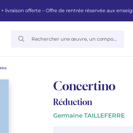
M + livraison offerte – Offre de rentrée réservée aux en
tino
Concertino
Réduction
Germaine TAILLEFERRE