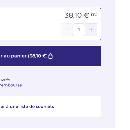
38,10 €
TTC
r au panier
(38,10 €)
ouvrés
u remboursé
er à une liste de souhaits