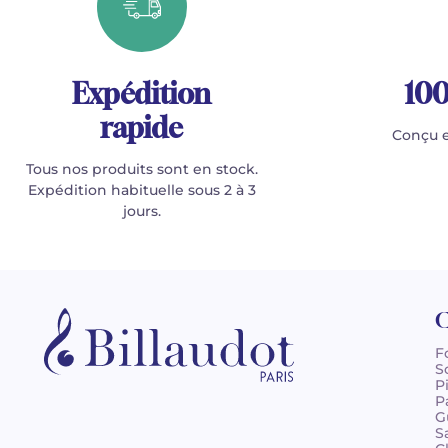
Expédition
100
rapide
Conçu e
Tous nos produits sont en stock.
Expédition habituelle sous 2 à 3
jours.
C
F
S
P
P
G
S