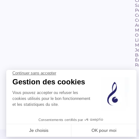
C
S
P
C
C
A
M
O
L
M
J
B
É
R
© 2026 Billaudot Paris. Tous droits réservés