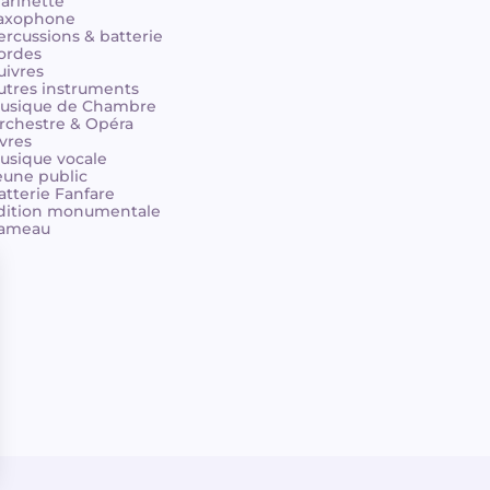
larinette
axophone
ercussions & batterie
ordes
uivres
utres instruments
usique de Chambre
rchestre & Opéra
ivres
usique vocale
eune public
atterie Fanfare
dition monumentale
ameau