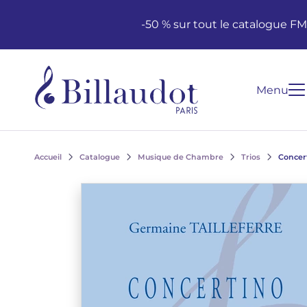
Aller au contenu
Aller à la navigation principale
-50 % sur tout le catalogue F
Menu
Accueil
Catalogue
Musique de Chambre
Trios
Concer