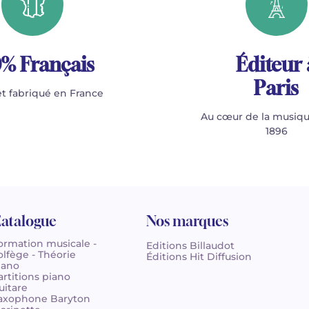
% Français
Éditeur 
Paris
t fabriqué en France
Au cœur de la musiqu
1896
atalogue
Nos marques
ormation musicale -
Editions Billaudot
olfège - Théorie
Éditions Hit Diffusion
iano
artitions piano
uitare
axophone Baryton