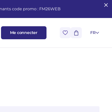
seignants code promo : FM26WEB
Me connecter
FR