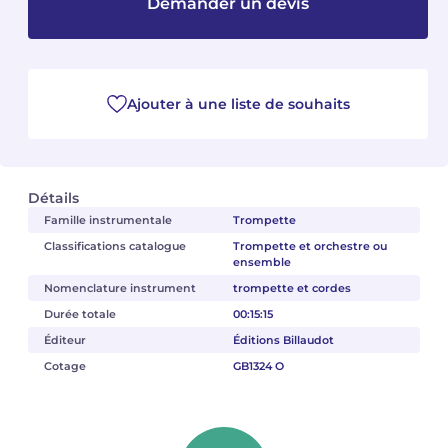
Demander un devis
Camille PÉPIN
Camille PÉPIN
Voir tous les articles
Jean-Baptiste ROBIN
Jean-Baptiste ROBIN
Ajouter à une liste de souhaits
Oscar STRASNOY
Oscar STRASNOY
Germaine TAILLEFERRE
Germaine TAILLEFERRE
Détails
Famille instrumentale
Trompette
Dimitri TCHESNOKOV
Dimitri TCHESNOKOV
Classifications catalogue
Trompette et orchestre ou
ensemble
Fabien TOUCHARD
Fabien TOUCHARD
Nomenclature instrument
trompette et cordes
Jean-François VERDIER
Jean-François VERDIER
Durée totale
00:15:15
Éditeur
Éditions Billaudot
Fabien WAKSMAN
Fabien WAKSMAN
Cotage
GB1324 O
Pierre WISSMER
Pierre WISSMER
Pascal ZAVARO
Pascal ZAVARO